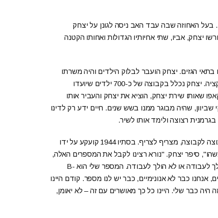
ם גטו. בעל האחוזה שבה עבד האב ניסה לגונן על יצחק
חתו, אך באפריל גורשה המשפחה לגטו ובסוף מאי 1944 גורשו יצחק, אביו, שתי אחיותיו הגדולות ואחותו הקטנה
 בתאי הגזים. יצחק הועבר לבלוק הילדים והיה משרתו
האישי של הקאפו בבלוק. בסוף ספטמבר 1944 בוצעה עוד סלקציה. יצחק נכלל בקבוצה של כ-700 ילדים שיועדו
פו שאותו שירת יצחק, הוציא את יצחק והעביר אותו
שביוון, שהיה מבוגר ממנו בשש שנים. חיים ידע רק לדינו
 בגרמנית רצוצה ולימד אותו לשיר.
בבירקנאו שרד יצחק שלוש אקציות, בחלקן הצליח לברוח מקבוצה לקבוצה, מצריף לצריף. בסתיו 1944 קועקע על ידו
שהו", סיפר יצחק. "נורא רצינו לקבל את המספרים האלה,
כי אם אין לך מספר, אז העתיד שלך עוד לא הוכרע, אם אתה הולך לעבודה או לא הולך לעבודה. המספר שלי הוא B-
ים, אנחנו כבר לא אנונימיים, כבר יש לנו מספר. קודם היינו
יה כבר שלי. היינו כל כך מאושרים עם זה – לא יאומן,