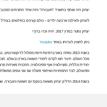
יצחק היה שותף בתאגיד "תעבורה" והיה אחד התורמים המכובד
ליצחק ולאילנה ארבעה ילדים – כולם קצינים במילואים בצה"ל – 
יצחק נפטר במרץ 2017. יהיה זכרו ברוך!
ניתן להאזין לעדותו באתר
Youtube
בשנת 2013 נפתח באוניברסיטת חיפה מסלול לדוקטורנטי
מכל העולם. היעד הוא לקדם לימודי השואה בארץ ובעולם. תוכני
יהודית וכללית, סוציולוגיה ואף פסיכולוגיה. התכנית מארחת מ
ומהעולם, לצד התמחויות ושיתופי פעולה עם שני גופים ממשלתיים:
בשנת 2014 הדליק יצחק משואה בטקס יום השואה והגבורה, שהתקיים בקיבוץ לוחמי הגטאות.