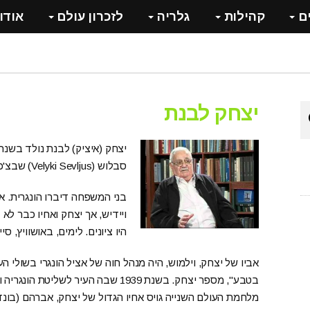
ם
קהילות
גלריה
לזכרון עולם
אודו
יצחק לבנת
סבלוש (Velyki Sevljus) שבצ'כוסלובקיה (כיום וינוגראדוב שבאוקראינה).
בני המשפחה דיברו הונגרית. אמ
ויידיש, אך יצחק ואחיו כבר לא 
היו ציונים. לימים, באושוויץ, 
אביו של יצחק, וילמוש, היה מנהל חוה של אציל הונגרי בשולי העיר
מלחמת העולם השנייה גויס אחיו הגדול של יצחק, אברהם (בונד