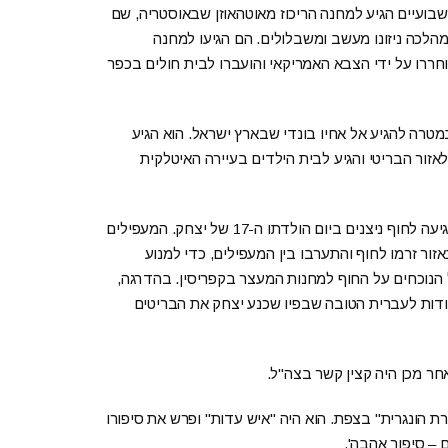
. לאחר כשבועיים הגיע למחנה הריכוז מאוטהאוזן שבאוסטריה, שם
ם בצעדת מוות, במהלכה ניזונו מעשב ומשבלולים. הם הגיעו למחנה
וחררו על ידי הצבא האמריקאי והועברו לבית חולים בכפר
במטרה להגיע אל אחיו בונדי שבארץ ישראל. הוא הגיע
ור הבריטי והגיע לבית הילדים בעיירה האיטלקית
במרס 1947 עלה יצחק על האנייה "שבתאי לוז'ינסקי". האנייה הגיעה לחוף ניצנים ביום הולדתו ה-17 של יצחק. המעפילים
אזור זרמו לחוף והתערבו בין המעפילים, כדי למנוע
הנוכחים על החוף למחנות המעצר בקפריסין. בהדרגה,
ודות לעברית הטובה שבפיו שכנע יצחק את הבריטים
ר מכן היה קצין קשר בצה"ל.
 הונגרית" בצפת. הוא היה "איש עדות" ופרש את סיפורו
ם – סיפור אהבה'.