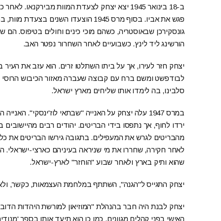
ב-18 בינואר 1945 יצא יצחק לצעדת המוות מבירקנאו
פגש את אביו. בסוף מרס 1945 הוצעדו השני
גונסקירכן שבאוסטריה, כשהם מוכי כינים וחולים בטיפוס. הם ש
הורשינג ליד לינץ. כשבועיים לאחר השחרור נפטר האב.
יצחק חזר לעירו, אך על ביתו השתלטו זרים. הוא עזב את העיר 
לבודפשט ומשם ברח עם קבוצה שעברה מאזור הכיבוש הרוסי לאז
סלבינו, בה לימדו אותו שליחים מארץ ישראל.
ירדו לחוף, אך נתפסו בידי הבריטים. יהודים רבים מהיישובים ב
מהבריטים לגרש את המעפילים. בתגובה גירשו הבריטים את כל 
לאחר חקירה, שחררו את מי שניראה בעיניהם כארצי-ישראלי. ה
שהוא ותיק בארץ ולאחר שבוע "הוחזר" לארץ-ישראל.
יצחק התגייס ל"הגנה", השתתף במלחמת העצמאות, כקשר, ולאח
יצחק לבנת היה חבר בהנהלת "המוזיאון למורשת היהדות הדוברת
האישי בפני קהלים מגוונים. כמו כן הוא תיעד אותו בספר 'מנודי