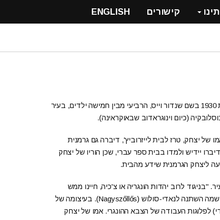
תינו
קישורים
ENGLISH
יצחק (איציק) לבנת נולד בשנת 1930 בשם שנדור וייס, הרביעי מבין חמישה ילדים, בעיר
ו של יצחק, טרז לבית לייזרוביץ', דיברה גם גרמנית
דיברו יידיש ולמדו בבית ספר עברי, שכן הוריו של יצחק
סייעה ליצחק הגרמנית שידע מהבית.
. "בניגוד לרוב יהדות הונגריה או צ'כיה, חיינו ממש
בטבע", מספר יצחק. בשנת 1939 שבה העיר לשליטת הונגריה ושמה השתנה לנאדי-סולוש (Nagyszőllős). בעיצומה של
י) לפלוגות העבודה של הצבא ההונגרי. אמו של יצחק