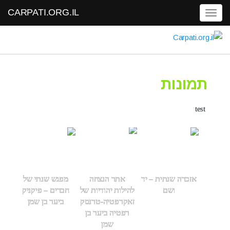
CARPATI.ORG.IL
Toggle navigation
תמונות
test
אזכרה שנתית – יד
אתר הנצחה
מפגש שנתי של
ושם
להילות יהודיות של
חברים – פיקניק
זאקרפטיה-טרנסק
ביער בן שמן
רפטיה ביער בן
שמן