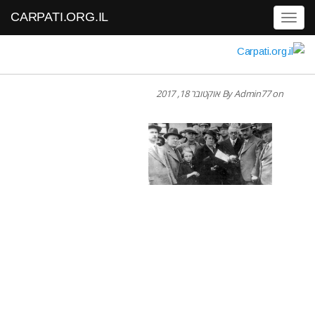
CARPATI.ORG.IL
Toggle navigation
on אוקטובר 18, 2017
Admin77
By