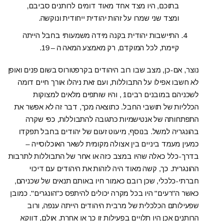
בתוכם, היו מצד אחד מאוד דומים לרותנים סביבם,
ומצד שני שמרו על זהות יהודית ייחודית ונוקשה.
התיישבות יהודית בקנה מידה משמעותי בחבל הייתה
קיימת, לכל המוקדם, רק מאמצע המאה ה – 19.
נוצר, אם-כן, מצב שבו רוב היהודים בקרפטורוס בשום פנים ואופן
לא חשבו אפילו על התבוללות, ועם זאת ניהלו אורך חיים דומה
לשכניהם במובנים רבים1 , והיו שותפים מלאים למצוקות
הכלליות של תושבי החבל. כתוצאה מכך, דבר זה לא אפשר את
התפתחותה של אנטישמיות כתגובה להתבוללות, כפי שקרה
בהונגריה למשל. בנוסף, מיעוט זעום של יהודים בחבל תפקדו
כמעין מעמד ביניים בין אצולה מקומית לשאר האוכלוסייה –
בדרך-כלל כאלה שהיו במצב כזה או אחר של התבוללות לתרבות
ההונגרית. כך, קשה מאוד היה לזהות את היהודים עם דיכוי
חברתי-כלכלי, שכן רובם כאמור חיו באותם תנאים של שכניהם,
כאשר ה"רעים" היו בכל מקרה יכולים להיתפס כ"הונגרים". כמובן
שפעילותם הכלכלית של מרבית היהודים הייתה ענפה, ורוב
הרותנים אכן היו תלויים בפעילות זו כך או אחרת. אולם, דווקא