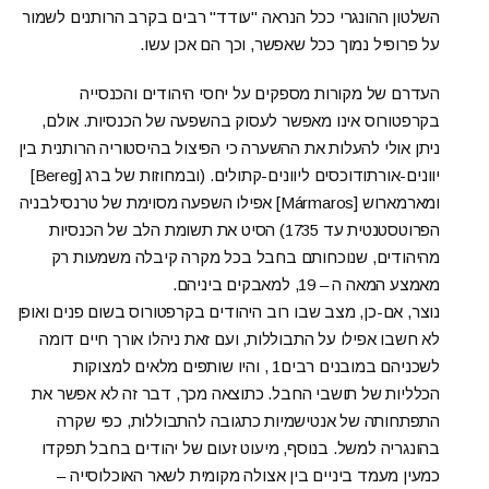
השלטון ההונגרי ככל הנראה "עודד" רבים בקרב הרותנים לשמור
על פרופיל נמוך ככל שאפשר, וכך הם אכן עשו.
העדרם של מקורות מספקים על יחסי היהודים והכנסייה
בקרפטורוס אינו מאפשר לעסוק בהשפעה של הכנסיות. אולם,
ניתן אולי להעלות את ההשערה כי הפיצול בהיסטוריה הרותנית בין
יוונים-אורתודוכסים ליוונים-קתולים. (ובמחוזות של ברג [Bereg]
ומארמארוש [Mármaros] אפילו השפעה מסוימת של טרנסילבניה
הפרוטסטנטית עד 1735) הסיט את תשומת הלב של הכנסיות
מהיהודים, שנוכחותם בחבל בכל מקרה קיבלה משמעות רק
מאמצע המאה ה – 19, למאבקים ביניהם.
נוצר, אם-כן, מצב שבו רוב היהודים בקרפטורוס בשום פנים ואופן
לא חשבו אפילו על התבוללות, ועם זאת ניהלו אורך חיים דומה
לשכניהם במובנים רבים1 , והיו שותפים מלאים למצוקות
הכלליות של תושבי החבל. כתוצאה מכך, דבר זה לא אפשר את
התפתחותה של אנטישמיות כתגובה להתבוללות, כפי שקרה
בהונגריה למשל. בנוסף, מיעוט זעום של יהודים בחבל תפקדו
כמעין מעמד ביניים בין אצולה מקומית לשאר האוכלוסייה –