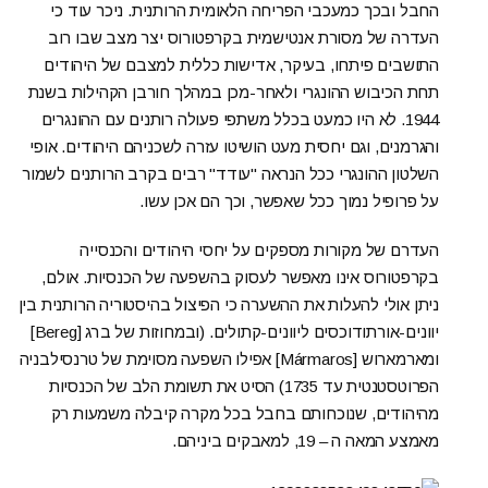
החבל ובכך כמעכבי הפריחה הלאומית הרותנית. ניכר עוד כי
העדרה של מסורת אנטישמית בקרפטורוס יצר מצב שבו רוב
התושבים פיתחו, בעיקר, אדישות כללית למצבם של היהודים
תחת הכיבוש ההונגרי ולאחר-מכן במהלך חורבן הקהילות בשנת
1944. לא היו כמעט בכלל משתפי פעולה רותנים עם ההונגרים
והגרמנים, וגם יחסית מעט הושיטו עזרה לשכניהם היהודים. אופי
השלטון ההונגרי ככל הנראה "עודד" רבים בקרב הרותנים לשמור
על פרופיל נמוך ככל שאפשר, וכך הם אכן עשו.
העדרם של מקורות מספקים על יחסי היהודים והכנסייה
בקרפטורוס אינו מאפשר לעסוק בהשפעה של הכנסיות. אולם,
ניתן אולי להעלות את ההשערה כי הפיצול בהיסטוריה הרותנית בין
יוונים-אורתודוכסים ליוונים-קתולים. (ובמחוזות של ברג [Bereg]
ומארמארוש [Mármaros] אפילו השפעה מסוימת של טרנסילבניה
הפרוטסטנטית עד 1735) הסיט את תשומת הלב של הכנסיות
מהיהודים, שנוכחותם בחבל בכל מקרה קיבלה משמעות רק
מאמצע המאה ה – 19, למאבקים ביניהם.