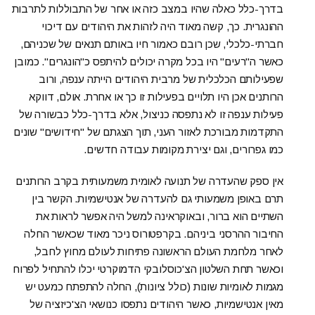
בדרך-כלל כאלה שהיו במצב כזה או אחר של התבוללות לתרבות
ההונגרית. כך, קשה מאוד היה לזהות את היהודים עם דיכוי
חברתי-כלכלי, שכן רובם כאמור חיו באותם תנאים של שכניהם,
כאשר ה"רעים" היו בכל מקרה יכולים להיתפס כ"הונגרים". כמובן
שפעילותם הכלכלית של מרבית היהודים הייתה ענפה, ורוב
הרותנים אכן היו תלויים בפעילות זו כך או אחרת. אולם, דווקא
פעילות ענפה זו לא נתפסה כניצול, אלא בדרך-כלל כבשורה של
התקדמות מבורכת לאזור העני, תוך הצגתם של "חידושים" שונים
כמו גפרורים, וגם יצירת מקומות עבודה חדשים.
אין ספק שהעדרה של תנועה לאומית משמעותית בקרב הרותנים
תרם באופן משמעותי גם להעדרה של אנטישמיות. הקשר בין
השתיים הוא ברור, ובאוקראינה למשל היה אפשר לראות את
החיבור ההרסני ביניהם. בקרפטורוס ניכר מאוד שכאשר החלה
לאחר מלחמת העולם הראשונה פתיחות לעולם מחוץ לחבל,
וכאשר תחת השלטון הצ'כוסלובקי הדמוקרטי יכלו להתחיל לפרוח
מגמות לאומיות שונות (כולל ציונות), החלה להתפתח כמעט יש
מאין אנטישמיות, כאשר היהודים נתפסו כנושאי הצ'כיזציה של