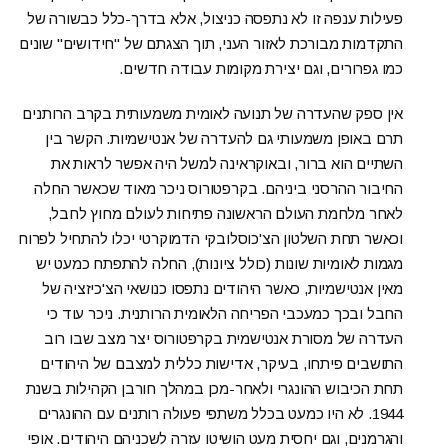
פעילות ענפה זו לא נתפסה כניצול, אלא בדרך-כלל כבשורה של
התקדמות מבורכת לאזור העני, תוך הצגתם של "חידושים" שונים
כמו גפרורים, וגם יצירת מקומות עבודה חדשים.
אין ספק שהעדרה של תנועה לאומית משמעותית בקרב הרותנים
תרם באופן משמעותי גם להעדרה של אנטישמיות. הקשר בין
השתיים הוא ברור, ובאוקראינה למשל היה אפשר לראות את
החיבור ההרסני ביניהם. בקרפטורוס ניכר מאוד שכאשר החלה
לאחר מלחמת העולם הראשונה פתיחות לעולם מחוץ לחבל,
וכאשר תחת השלטון הצ'כוסלובקי הדמוקרטי יכלו להתחיל לפרוח
מגמות לאומיות שונות (כולל ציונות), החלה להתפתח כמעט יש
מאין אנטישמיות, כאשר היהודים נתפסו כנושאי הצ'כיזציה של
החבל ובכך כמעכבי הפריחה הלאומית הרותנית. ניכר עוד כי
העדרה של מסורת אנטישמית בקרפטורוס יצר מצב שבו רוב
התושבים פיתחו, בעיקר, אדישות כללית למצבם של היהודים
תחת הכיבוש ההונגרי ולאחר-מכן במהלך חורבן הקהילות בשנת
1944. לא היו כמעט בכלל משתפי פעולה רותנים עם ההונגרים
והגרמנים, וגם יחסית מעט הושיטו עזרה לשכניהם היהודים. אופי