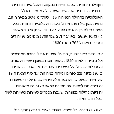
הקהילה היהודית, שכבר הייתה במקום. האוכלוסייה היהודית
בכפרים הסובבים את העיר, אשר גדלה מ-13% מכלל
האוכלוסייה בתחילת המאה ה-18 – ליותר מ-30% במאה ה-19,
נראית כמקבילה את הגידול בעיר. האוכלוסייה היהודית בכל
המחוז גדלה בין השנים 1739-1880 [41 שנים] פי 10: מ-165
ל-16,437 אנשים. באוז'גורוד, בשנת 1769 מופיעים 93 יהודים
ומספרם עלה ל-762 בשנת 1830.
אכן, נתוני האוכלוסייה, בפועל, עשויים אפילו לחרוג ממספרים
אלה, בייחוד לאחר 1840, כאשר הוסרו באופן רשמי האיסורים
והמגבלות שהוטלו על הישובים היהודיים. עד אז חיו היהודים
ב-195 מתוך 221 כפרים ועיירות במחוזות; עד סוף המאה ה-19
לא הייתה כמעט עיר או כפר שלא היו מיושבים על ידי משפחה
יהודית אחת לפחות. עם תחילת המאה ה-20, היו משפחות
יהודיות וקהילות מפוזרות, שעברו מכפרים לעיירות ומעיירות לעיר
בכל רחבי האזור.
ב-1891 גדלה אוכלוסיית אוז'גורוד ל-3,735 נפש (מתוך כלל