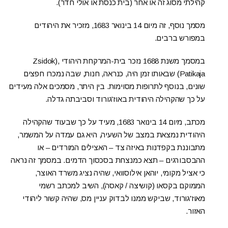
קהילתי מסוג זה או אחר (בית כנסת או אולי חדר).
מסמך נוסף, זה מיום 14 בינואר 1683, מזכיר את היהודים
במפורש ברבים.
במסמך משנת 1688 נזכר בית-המרקחת היהודי ,(Zsidok
Patikaja) שבאותו זמן היה, כנראה, חנות, שבה נמכרו חפצים
שונים, בנוסף לתרופות מסוימות. בין היתר, מסמכים אלה מעידים
על כך שהקהילה היהודית באוז'גורוד וסביבתה גדלה.
מכתב, מיום 14 בינואר 1683, מעיד על כך שבעוד שהקהילה
היהודית נמצאת במצב של השעיה, היא גם עמדה על המשמר,
מתבוננת בקפדנות באיזה צד – האצילים המורדים – או
ההבסבורגים – תצא כמנצחת בסכסוך הדמים. במסמך זה נראה
כי אציל מקומי, יוהאן אילוסוואי, שהיה נציג משרד האוצר,
הממוקם בקסאו (קושיצה / קאסה), השיב למכתב רשמי
מאוז'גורוד, שביקש ממנו לבדוק עניין מס, שהיה קשור ליהודי
האזור.