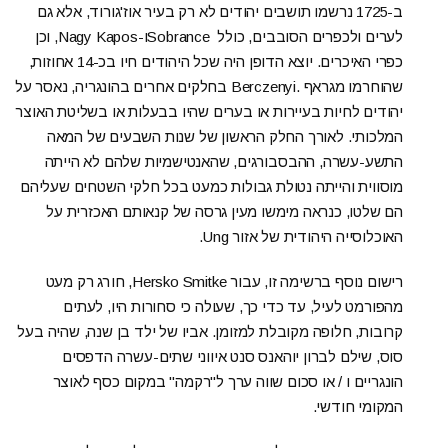
ב-1725 נרשמו תושבים יהודים לא רק בעיר אוז'גורוד, אלא גם
לערים ולכפרים הסובבים, כולל Sobranceו-Nagy Kapos, וכן
כפרי האיכרים. יוצא הדופן היה שכל היהודים חיו בכ-14 אחוזות,
שהוחרמו מגראף .Berczenyi בחלקים אחרים בהונגריה, נאסר על
יהודים לחיות בעיירות או בערים שהיו בבעלות או בשליטת האוצר
המלכותי. לאורך החלק הראשון של שנות השבעים של המאה
התשע-עשרה, ההבסבורגים, שהאנטישמיות שלהם לא הייתה
מוסווית והייתה נטולת גבולות כמעט בכל חלקי השטחים שעליהם
הם שלטו, כנראה מימשו מעין גרסה של קנאותם האכזרית על
האוכלוסייה היהודית של אזור Ung.
רישום נוסף ברשימה זו, עבור Hersko Smitke, חורג רק מעט
מהפורמט לעיל, עד כדי כך, שעולה כי סחורות היו, לעתים
קרובות, חלופה מקובלת למזומן. אביו של ילד בן שנה, שהיה בעל
סוס, שילם לברון יוהאנס סנט איווני שתים-עשרה הדפסים
הונגריים ו / או סכום שווה ערך ל"רקמה" במקום כסף לאוצר
המקומי חודשי.