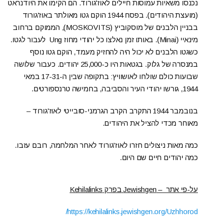
נכנסו משאיות עמוסות חיילים לאוז'גורוד. הם הקימו את היודנראט
(מועצת היהודים). בפסח 1944 הוקם גטו מאולתר באוז'גורוד
בבניין הלבנים של מוסקוביץ (MOSKOVITS), הממוקם ברחוב
מינאיי (Minai). באותו זמן נאלצו כל יהודי מחוז Ung לעבור לגטו.
כשגטו הלבנים לא יכול היה להחזיק מעמד, הוקם גטו נוסף
במנסרה של גלוק. בגטאות היו כ-25,000 יהודים. כעבור שלושה
שבועות כולם שולחו לאושוויץ: בתקופה שבין ה-17-31 במאי
1944, גורשו יהודי העיר והסביבה, בחמישה טרנספורטים.
בנובמבר 1944 התקרב הקרב הגרמני-סובייטי לאוז'גורוד –
מאוחר מכדי להציל את היהודים.
כמה מאות ניצולים חזרו לאוז'גורוד לאחר המלחמה, רובם עזבו.
כמה יהודים חיים שם היום.
על-פי אתר
– Jewishgen
בפרק
Kehilalinks
https://kehilalinks.jewishgen.org/Uzhhorod/