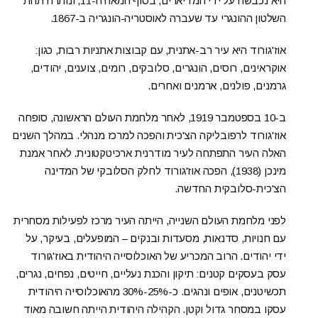
היא נכבשה על ידי המדיארים, בסוף המאה ה-11, ונותרה תחת
השלטון ההונגרי עד שעברה לאוסטריה-הונגריה ב-1867.
אוז'גורוד היא עיר רב-אתנית, עם קבוצות אתניות רבות, כגון:
אוקראינים, רוסים, הונגרים, סלובקים, רומים, צוענים, יהודים,
גרמנים, פולנים, ארמנים ואחרים.
ב-10 בספטמבר 1919, לאחר מלחמת העולם הראשונה, סופחה
אוז'גורוד לרפובליקה הצ'כית והפכה למרכז מנהלי. במהלך השנים
האלה העיר התפתחה לעיר מודרנית ארכיטקטונית. לאחר אמנת
מינכן (1938), הפכה אוז'גורוד לחלק הסלובקי של המדינה
הצ'כית-סלובקית החדשה.
לפני מלחמת העולם השנייה, הייתה העיר מרכז לפעילות מסחרית
עם חנויות, סדנאות, מסעדות ובנקים – המופעלים, בעיקר, על
ידי יהודים. הרוב המכריע של האוכלוסייה היהודית באוז'גורוד
עסק בעסקים קטנים: תיקון והכנת נעליים, חייטים, נפחים, נגרים,
תכשיטנים, אופים ונהגים. כ-25%-30% מהאוכלוסייה היהודית
עסקו במסחר גדול וקטן. הקהילה היהודית הייתה חשובה מאוד