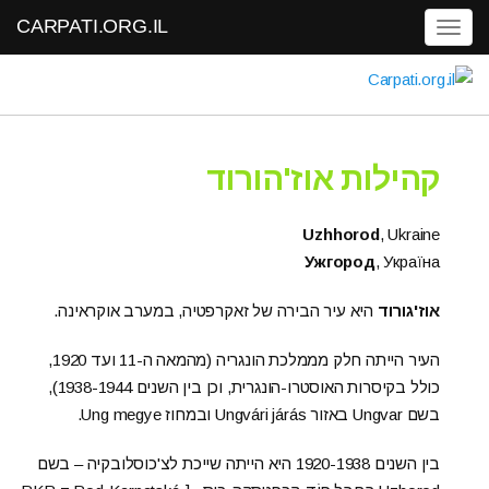
CARPATI.ORG.IL
Toggle navigation
קהילות אוז'הורוד
Uzhhorod
, Ukraine
Ужгород
, Украïна
אוז'גורוד
היא עיר הבירה של זאקרפטיה, במערב אוקראינה.
העיר הייתה חלק מממלכת הונגריה (מהמאה ה-11 ועד 1920,
כולל בקיסרות האוסטרו-הונגרית, וכן בין השנים 1938-1944),
בשם Ungvar באזור Ungvári járás ובמחוז Ung megye.
בין השנים 1920-1938 היא הייתה שייכת לצ'כוסלובקיה – בשם