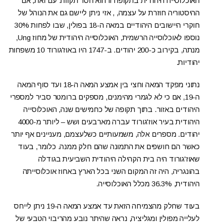
האוכלוסייה היהודית בתקופה זו הוא חסר תקווה. עם זאת, אם
ההיסטוריה חוזרת על עצמה, , אזי ניתן ליישם גם את הנוהל של
חוקרי היישובים היהודיים במאה ה-18 בפולין, שבו לפחות 30%
נוספו לאוכלוסייה הרשמית, האוכלוסייה היהודית של מחוז Ung,
מנתה, בקירוב כ-200 יהודים. ב-1747 היו באוז'גורוד 10 משפחות
יהודיות.
נתוני מפקד המאה וחצי בין אמצע המאה ה-18 ועד סוף המאה
ה-19, אם כי לא לגמרי מהימנים, מספקים ברומטר סביר למספרי
היהודים באזור. בתוך תקופה של כחמישים שנה, האוכלוסייה
היהודית בעיר אוז'גורוד עברה מארבעים ושש – ליותר מ-4000
יהודים. מספרים אלה, משמעותיים כשלעצמם, מעניינים אף יותר
כאשר הם חושפים את התמונה שהם חלק ממנה. כלומר, בעוד
שאוז'גורוד היה בית הקהילה היהודית השביעית בגודלה
בהונגריה, היה זה המקום השני בכל הארץ באחוז אוכלוסייתה
היהודית, 36.3% מכלל האוכלוסייה.
בעוד שחלק מהצמיחה הזאת עד אמצע המאה ה-19 ניתן לייחס
לעלייה מפולין ומגליציה, נראה שהיתר נובע מהריבוי הטבעי של