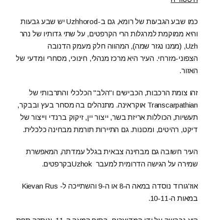
כמו שבע הגבעות של רומא, גם ב-Uzhhorod יש שבע גבעות
והיא ממוקמת למרגלות הרי הקרפטים, על שתי גדותיו של נהר
Uzh, (ממנו נגזר שמה), המהווה חלק מעמק הדנובה
הצפוני-מזרחי. העיר היא מרכז מנהלי, חינוכי, מסחרי ומדעי של
האזור.
זהו צומת הרכבות, הכבישים ו"הלב" הכלכלי והתרבותי של
Transcarpathian אוקראינה. מתנהלים בה מסחר בעץ ובבקר,
תעשיות, הכוללות אריזת בשר, ייצור יין, זיקוק ברנדי וייצור של
דיקט, רהיטים, ומכונות. גם התיירות תורמת מבחינה כלכלית.
העיר חשובה גם מבחינה צבאית בגלל עמדתה, המאפשרת
שמירה על הגישה הדרומית למעבר Uzhokבקרפטים.
אוז'גורוד נוסדה במאה ה-8 או ה-9 והשתייכה ל- Kievan Rus
במאות ה-10-11.