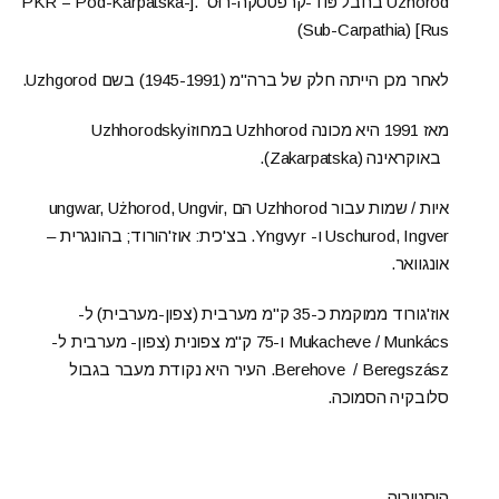
Uzhorod בחבל פּוֹד-קרפטסקה-רוּס .[PKR = Pod-Karpatská-
Rus] (Sub-Carpathia)
לאחר מכן הייתה חלק של ברה"מ (1945-1991) בשם Uzhgorod.
מאז 1991 היא מכונה Uzhhorod במחוזUzhhorodskyi
באוקראינה (Zakarpatska).
איות / שמות עבור Uzhhorod הם ungwar, Użhorod, Ungvir,
Uschurod, Ingver ו- Yngvyr. בצ'כית: אוז'הורוד; בהונגרית –
אונגוואר.
אוז'גורוד ממוקמת כ-35 ק"מ מערבית (צפון-מערבית) ל-
Mukacheve / Munkács ו-75 ק"מ צפונית (צפון- מערבית ל-
Berehove / Beregszász. העיר היא נקודת מעבר בגבול
סלובקיה הסמוכה.
היסטוריה