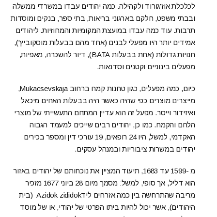
לכלכלת אוז'גורוד ולקהילה. כמה יהודים עבדו במשרדי ממשלה
ובבתי משפט, חלקם בארגוני בריאות, בתי ספר, בנקים ומוסדות
תרבות. עוד כמה עבדו במועצת המקומיות והמחוזיות. ליהודים
אמידים יותר היו מפעלי לבנים (אחד מהם בבעלות מוסקוביץ'),
חנויות גדולות (אחת בבעלות BATA), דיור להשכרה, מאפיות,
מפעלים בינוניים וקטנים וסדנאות.
כיום, כמה מפעלים, כגון טחנות קמח ברחוב Mukacsevskaja,
מייצרים מוצרים כפי שהיה כאשר היה בבעלות האחים מיכאל
ואיזידור וייסר. מפעל זה הוא עדיין המתחם התעשייתי של מוצרי
הלחם והקמח. כמו כן, יהודים רבים שייכים למעמד הגבוה
האקדמי, למשל, היו 24 רופאים, 19 עורכי דין ומספר בכירים
יהודים במשרות ציבוריות ובמנהל עסקים.
מ -1599 עד 1683, תיעוד המציין את נוכחותם של יהודים באזור
הוא דליל, אך סופי, למשל: מסמך מיום 28 ביוני 1677 מזכיר
מריבה שהתרחשה בין כמה אזרחים לידAzidok zididok (בית
היהודים), אשר יכול להיות ביתו הפרטי של יהודי, או של מוסד