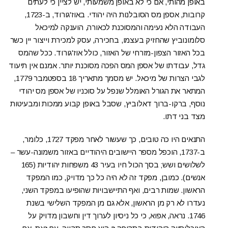
באופן מהותי, אם כי לא באופן משמעותי, יש לציין כי לעתים
קרובות, אספן מס הסובלנות היה יהודי. באוז'גורוד, ב-1723,
העבודה הלא נעימה והמסוכנת לכאורה, הוענקה למיכאל
סלומונוביץ שהחזיק בעצמו, בחכירה, עסק למכירת וייצור יין כשר
בכל האזור הצפון-מזרחי של האזור, כולל אוז'גורוד. ככל שהמס
גדל, עבודתו של אספן המס הפכה מסוכנת יותר. אמנם אין תיעוד
לגבי הצרות של מיכאל. יש מסמך מתאריך 18 בספטמבר 1779,
המתאר את הגורל האומלל שנפל על סוכניו של אספן מס יהודי
נוסף, ברקו-ברוך דאלוביץ, שסבל באופן קבוע ממכות ומבעיטות
מצד בני דתו.
התנאים היו כה טובים, כך שעשור לאחר מפקד 1727, כלומר,
ב-1737, הוכפל מספר היישובים היהודיים באזור משמונה-עשר –
לשלושים ושש; בסך הכול חיו בעיר 43 משפחות יהודיות (165
אנשים). כמובן, מפקד זה לא היה כל כך מדויק, כמו המפקד
הראשון. שמות רבים, ואף התיישבויות שהופיעו במפקד השני,
נעדרו לא רק מן הראשון, אלא גם מן המפקד השלישי בשנת
1746. נראה, אפוא, כי כל ניסיון לערוך דין וחשבון מדויק על