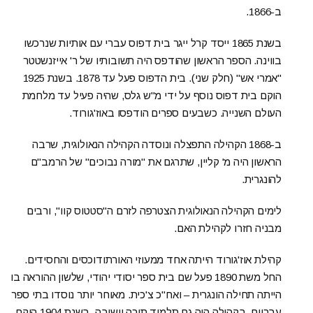
ב-1866.
בשנת 1865 ייסד קרל ייגר בית דפוס עברי עם אותיות שנרכשו
בווינה. הספר הראשון שהודפס היה תשובותיו של ר' אייזנשטטר
"אמרי אש" (חלק שני). בית הדפוס פעל עד 1878. בשנת 1925
הוקם בית דפוס נוסף על ידי מ"ש גלס, שהיה פעיל עד מלחמת
העולם השנייה. כשבעים ספרים הודפסו באוז'גורוד.
ב-1868 הקהילה התפצלה ונוסדה הקהילה הנאולוגית, שרבה
הראשון היה מ' קליין, שתרגם את "מורה נבוכים" של הרמב"ם
להונגרית.
לימים הקהילה הנאולוגית הצטרפה לזרם ה"סטטוס קוו", ורבים
מבניה חזרו לקהילת האם.
קהילת אוז'גורוד הייתה אחד ממעוזי האורתודוכסים והחסידים.
החל משת 1890 פעל שם בית ספר יסודי יהודי, שלשון ההוראה בו
הייתה תחילה הונגרית – ואח"כ צ'כית. מאוחר יותר נוסדו בתי ספר
עבריים. בקהילה היה גם תלמוד תורה וישיבה. בשנת 1904 הוקם