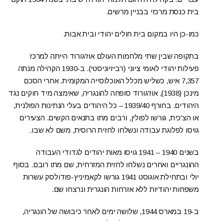
בית כנסת מרכזי בבניין מרשים.
כמו-כן היו במקום בית חולים יהודי ובית אבות.
בתקופה שבין שתי מלחמות העולם אוז'גורוד הייתה למרכז
פעילות יהודי לאומי ציוני (רביזיוניסטי). ב-1930 הקהילה מנתה
7,357 איש, כשליש מכלל האוכלוסייה המקומית. אחרי הסכם
מינכן (1938), אוז'גורוד סופחה להונגריה, שאימצה מיד חוקים נגד
היהודים. בחורף 1939/40 – כל היהודים בעלי הנתינות הפולנית,
או הצ'כית, גורשו לפולין, ורבים מתו בתנאים הקשים. הצעירים
גויסו לפלוגת עבודה ונשלחו לחזית הרוסית, משם לא שבו.
בשנים 1940 – 1941 גויסו מאות יהודים לגדודי העבודה
ההונגריים ואחרים נשלחו לחזית המזרחית, שם מתו רובם. בסוף
יולי ובתחילת אוגוסט 1941 גורשו לקאמיניץ-פודולסק עשרות
משפחות יהודיות ללא אזרחות הונגרית ונרצחו שם.
ב-19 במארס 1944, שלושה ימים לאחר כיבושה של הונגריה,