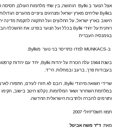
הישוב בארץ ישראל, על החלוצים ועל התקווה להקמת מדינה יה
רוחנית על יהודי Bylki בכלל ועל הנוער בפרט. א
בגימנסיה העברית
ב-MUNKACS למדו כתריסר בני נוער מBylki.
בשנת 1944 עלה הכורת על יהדות lki
בעבודות פרך, ברעב ובמחלות. הי"ד.
שרידי השואה מיהודי Bylki, רובם לא חזרו לעי
במלחמת השחרור ושאר המלחמות. נקלטו היטב בישוב, הקימו מש
ותורמים לחברה ולתרבות הישראלית החדשה.
תמוז תשס"ז/יולי 2007
מאת:
ד"ר משה אביטל