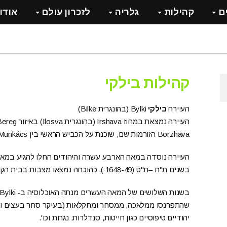
ם
קהילות
גלריה
לזכרון עולם
אודו
קהילות בילקי
העיירה
בילקי
Bylki (בהונגרית Bilke)
Borzhava הזורמות שם, שוכנת על הכביש הראשי בין Munkács לHuszt.
העיירה נוסדה במאה הארבע עשרה והיהודים החלו להגיע במאה
בשנים ת"ח –ת"ט (1648-49 ). כהוכחה נמצאו מצבות בבית הקברות היהודי עם התאריכים מהשנים ההם.
שהתפרנסו ממלאכה, ממסחר ומחקלאות (בעיקר סחר בעצים ובק
יהודיים טיפוסיים כגון חייטות, סנדלרות. נגרות וכו'.