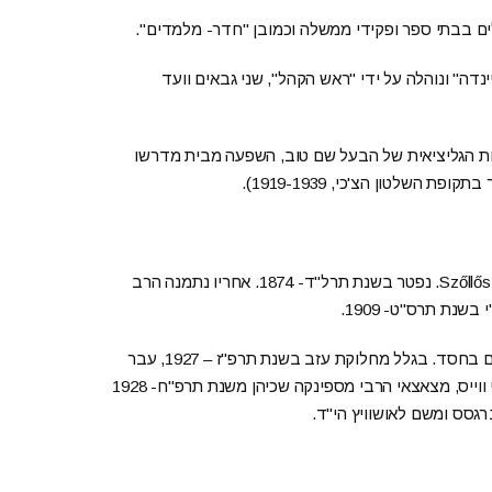
לים בבתי ספר ופקידי ממשלה וכמובן "חדר- מלמדים".
נדה" ונוהלה על ידי "ראש הקהל", שני גבאים וועד
ות הגליציאית של הבעל שם טוב, השפעה מבית מדרשו
השלטון הצ'כי, 1919-1939).
הרב הראשון היה ר' יעקב קופל, בנו של הרב שמעלקה אב"ד מ Szőllős. נפטר בשנת תרל"ד- 1874. אחריו נתמנה הרב
נת תרס"ט- 1909.
אחריו נבחר הרב אהרון ליברמן, תלמיד חכם, בעל השכלה ונואם בחסד. בגלל מחלוקת עזב בשנת תרפ"ז – 1927, עבר
להונגריה ונתמנה שם לרב. הרביעי והאחרון היה הרב נפתלי צבי ווייס, מצאצאי הרבי מספינקה שכיהן משנת תרפ"ח- 1928