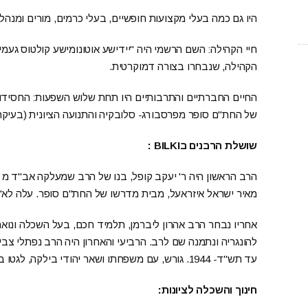
היו גם כמה בעלי מקצועות חופשיים, בעלי כרמים, מורים ומנה
חיי הקהילה: השם הרשמי היה "יידישע אוטונומישע קולטוס געמיי
הקהילה, שנבחרו בצורה דמוקרטית.
החיים החברתיים והתרבותיים היו תחת שלוש השפעות: החסיד
של החת"ם סופר מפרסבורג- סלובקיה והתנועה הציונית (בעיקר בתקופת 
שושלת הרבנים ב
BILKI
:
מאיר ישראל איזראעל, מבית מדרשו של החת"ם סופר. עלה לא"י בש
עד תש"ד- 1944. גורש, עם משפחתו ושאר יהודי בילקה, לגטו ברגסס ומשם לאושוויץ הי"ד.
חינוך והשכלה לציונות: