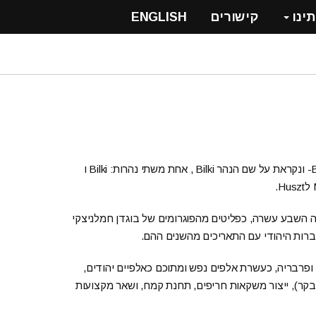
תינו
קישורים
ENGLISH
העיירה נמצאת במחוז Irshava (בהונגרית Ilosva) באיזור Bereg- ונקראת על שם הנהר Bilki , אחת משתי נהרות: Bilki ו
 השבע עשרה, כפליטים מהפוגרומים של בוגדן חמלניצקי
בשנות השלושים של המאה העשרים מנתה האוכלוסיה ב- Bylki ופרבריה, כעשרת אלפים נפש ומתוכם כאלפיים יהודים,
ר), ייצור משקאות חריפים, תחנת קמח, ושאר מקצועות