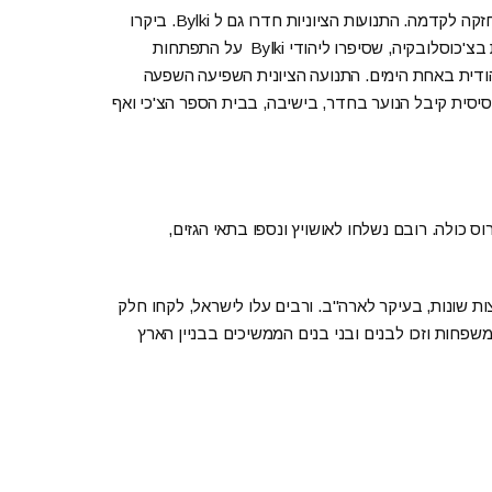
אצל הנוער ב Bylki הורגשה, בין שתי מלחמות העולם, תסיסה חזקה לקדמה. התנועות הציוניות חדרו גם ל Bylki. ביקרו
בBylki שליחים מארץ ישראל ומנהיגים ציוניים מהערים הגדולות בצ'כוסלובקיה, שסיפרו ליהודי Bylki על התפתחות
ודית באחת הימים. התנועה הציונית השפיעה השפעה
ת ההשכלה הבסיסית קיבל הנוער בחדר, בישיבה, בבית הספר הצ'כי ואף
By, יחד עם יהדות קרפטורוס כולה. רובם נשלחו לאושויץ ונספו בתאי הגזים,
רם, התפזרו לארצות שונות, בעיקר לארה"ב. ורבים עלו לישראל, לקחו חלק
פחות וזכו לבנים ובני בנים הממשיכים בבניין הארץ