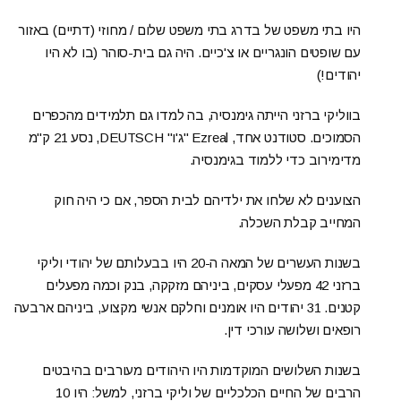
היו בתי משפט של בדרג בתי משפט שלום / מחוזי (דתיים) באזור
עם שופטים הונגריים או צ'כיים. היה גם בית-סוהר (בו לא היו
יהודים!)
בווליקי ברזני הייתה גימנסיה, בה למדו גם תלמידים מהכפרים
הסמוכים. סטודנט אחד, Ezreal "ג'ו" DEUTSCH, נסע 21 ק"מ
מדימירוב כדי ללמוד בגימנסיה.
הצוענים לא שלחו את ילדיהם לבית הספר, אם כי היה חוק
המחייב קבלת השכלה.
בשנות העשרים של המאה ה-20 היו בבעלותם של יהודי וליקי
ברזני 42 מפעלי עסקים, ביניהם מזקקה, בנק וכמה מפעלים
קטנים. 31 יהודים היו אומנים וחלקם אנשי מקצוע, ביניהם ארבעה
רופאים ושלושה עורכי דין.
בשנות השלושים המוקדמות היו היהודים מעורבים בהיבטים
הרבים של החיים הכלכליים של וליקי ברזני, למשל: היו 10