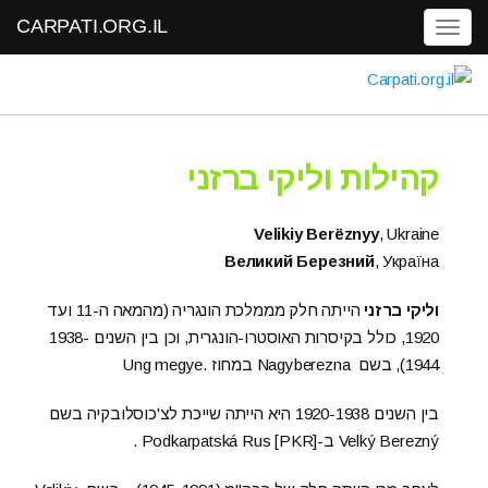
CARPATI.ORG.IL
Toggle navigation
קהילות וליקי ברזני
Velikiy Berëznyy
, Ukraine
Великий Березний
, Украïна
וליקי ברזני
הייתה חלק מממלכת הונגריה (מהמאה ה-11 ועד
1920, כולל בקיסרות האוסטרו-הונגרית, וכן בין השנים 1938-
1944), בשם Nagyberezna במחוז .Ung megye
בין השנים 1920-1938 היא הייתה שייכת לצ'כוסלובקיה בשם
Velký Berezný ב-Podkarpatská Rus [PKR] .