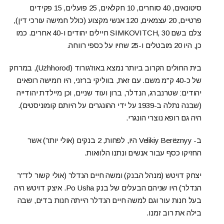
סיטונאים, 40 סוחרים, 10 חקלאים, 25 פועלים, 15 פקידים
פרטיים, 20 עצמאים, 120 אנשי מקצוע (כולל חמישה עורכי דין),
צלם בשם SIMKOVITCH, 30 חיילים יהודים ו-40 אחרים. כמו
כן, היו 20 מובטלים ו-25 שחיו על כספי רווחה.
בית החולים הקרוב ביותר נמצא באוז'גורוד (Uzhhorod), במרחק
של כ-40 ק"מ משם. עם זאת, בווליקי ברזני, היו חמישה רופאים
יהודים: שטרנברג, הנדלר, ברון ועוד שניים, וכן מיילדת יהודייה
(שבנה נתלה ב-1939 על ידי ההונגרים על היותם קומוניסטים).
היה גם רופא נוצרי הונגרי.
ב- Velikiy Berëznyy היו, לפחות, 2 בנקים (אולי יותר) אשר
החזיקו כסף עבור אנשים ונתנו הלוואות.
יצחק דויטש (מנהל הבנק) ומשה חיים הנדלר (אולי קשור לד"ר
הנדלר) היו שניהם הבעלים של בנק Po Usha. איצק דויטש היה
בעל חנות עור וגם למשה חיים הנדלר הייתה חנות בדים, שבה
בילה את רוב זמנו.