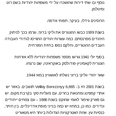
נוסף ובו שתי דירות שהושכרו על ידי משפחות יהודיות בשם רוט
ומיטלמן.
הרוסינים גידלו, בעיקר, תפוחי אדמה.
בשנת 1939 כבשו ההונגרים את וליקי ברזני, וגרמו בכך לניתוק
היהודים מפרנסתם. כמה עשרות יהודים התגייסו לגדודי העבודה
העבדים ההונגריים, וחלקם נספו בחזית המזרחית.
בסוף יולי 1941 גורשו מספר משפחות יהודיות ללא אזרחות
הונגרית לקאמיניץ-פודולסק באוקראינה, שם נרצחו.
שאר יהודי ווליקי ברזני נשלחו לאושוויץ במאי 1944.
בשנת 2001 היו ב- Velikiy Berezznyy 6,665 תושבים. באזור יש
אתרי קמפינג ומחנאות בהרים, עם מעליות סקי בקרבת מקום. יש
גם פארק שימור לאומי שהוקם בשנת 1866 – עם צמחים ייחודיים
ונדירים. כמו כן, במחוז יש כמה בנייני מופת אדריכליים, בין היתר,
כנסיות עץ. אחת האטרקציות הגדולות ביותר היא מטאוריט