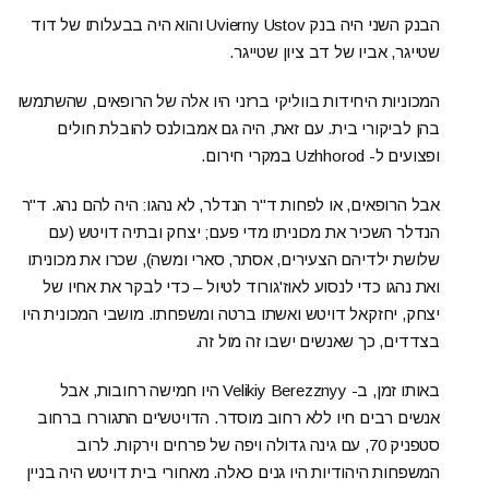
הבנק השני היה בנק Uvierny Ustov והוא היה בבעלותו של דוד
שטייגר, אביו של דב ציון שטייגר.
המכוניות היחידות בווליקי ברזני היו אלה של הרופאים, שהשתמשו
בהן לביקורי בית. עם זאת, היה גם אמבולנס להובלת חולים
ופצועים ל- Uzhhorod במקרי חירום.
אבל הרופאים, או לפחות ד"ר הנדלר, לא נהגו: היה להם נהג. ד"ר
הנדלר השכיר את מכוניתו מדי פעם; יצחק ובתיה דויטש (עם
שלושת ילדיהם הצעירים, אסתר, סארי ומשה), שכרו את מכוניתו
ואת נהגו כדי לנסוע לאוז'גורוד לטיול – כדי לבקר את אחיו של
יצחק, יחזקאל דויטש ואשתו ברטה ומשפחתו. מושבי המכונית היו
בצדדים, כך שאנשים ישבו זה מול זה.
באותו זמן, ב- Velikiy Berezznyy היו חמישה רחובות, אבל
אנשים רבים חיו ללא רחוב מוסדר. הדויטש'ים התגוררו ברחוב
סטפניק 70, עם גינה גדולה ויפה של פרחים וירקות. לרוב
המשפחות היהודיות היו גנים כאלה. מאחורי בית דויטש היה בניין