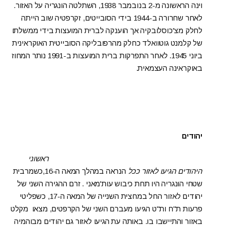
וינה הראשונה מ-2 בנובמבר 1938, השתלטה הונגריה על האזור.
לאחר שחרורה ב-1944 בידי הסובייטים, זקרפטיה שוב הייתה
לחלק מצ'כוסלובקיה אך הוענקה לברית המועצות בידי ממשלתו
של קלמנט גוטוואלד כחלק מהרפובליקה הסובייטית האוקראינית
ביוני 1945. לאחר התפרקות ברית המועצות ב-1991 נותר המחוז
באוקראינה העצמאית.
יהודים
ראשוני
היהודים הגיעו לאזור ככל
הנראה במהלך המאה ה-16,כשמרבית
שטחי הונגריה היו תחת כיבוש עות'מאני . זרם ההגירה השני של
יהודים לאזור החל במחצית השנייה של המאה ה-17, כשפליטי
פרעות ת"ח ות"ט הגיעו מעברם השני של הקרפטים, מצאו מקלט
באזור והתיישבו בו. באותה עת הגיעו לאזור גם יהודים מבוהמיה