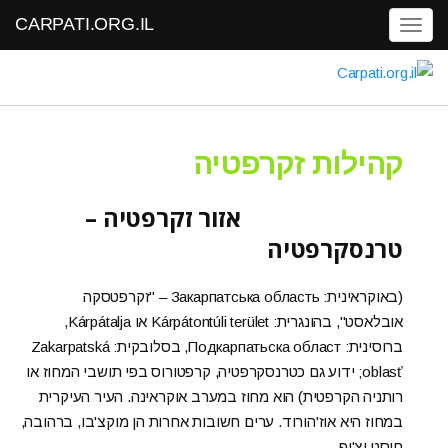
CARPATI.ORG.IL
Toggle navigation
קהילות זקרפטיה
אזור זקרפטיה –
טרנסקרפטיה
(באוקראינית: Закарпатська область – "זקרפטסקה
אובלאסט", בהונגרית: Kárpátontúli terület או Kárpátalja,
ברוסינית: Подкарпатьска област, בסלובקית: Zakarpatská
oblasť; ידוע גם כטרנסקרפטיה, קרפטורוס בפי תושבי המחוז או
רותניה הקרפטית) הוא מחוז במערב אוקראינה. העיר העיקרית
במחוז היא אוז'הורוד. ערים חשובות אחרות הן מוקצ'בו, ברהובה,
חוסט וצ'ופ.