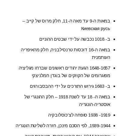
במאות ה-9 עד מאה ה-11, חלק מרוס של קייב –
Киевская русь
ב- 1018 נכבשה על ידי שבטים ההוניים
במאה ה-16 דוכסות טרנסילבניה, חלק מהאיפריה
העותמנית
1648-1657 הגעת יהודים ראשונים שברחו מגליציה
מפוגרומים של הקוזקים של בוגדן חמלניצקי
ב- 1683 גירוש התורכים על ידי ההבסבורגים
במאה ה- 18 עד לשנת 1918 – חלק ההונגרי של
אוסטריה-הונגריה
1919- 1938 סופחה לצ'כוסלובקיה
1939-1944, לפי הסכם מינכן, חזרה לשליטת הונגריה