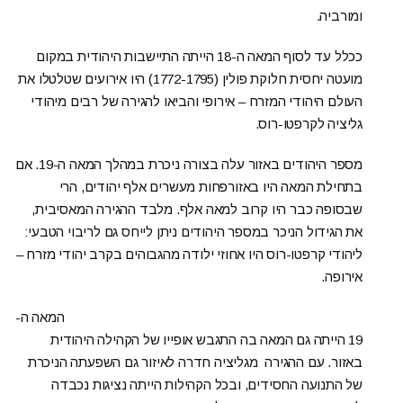
ומורביה.
ככלל עד לסוף המאה ה-18 הייתה התיישבות היהודית במקום
מועטה יחסית חלוקת פולין (1772-1795) היו אירועים שטלטלו את
העולם היהודי המזרח – אירופי והביאו להגירה של רבים מיהודי
גליציה לקרפטו-רוס.
מספר היהודים באזור עלה בצורה ניכרת במהלך המאה ה-19. אם
בתחילת המאה היו באזורפחות מעשרים אלף יהודים, הרי
שבסופה כבר היו קרוב למאה אלף. מלבד ההגירה המאסיבית,
את הגידול הניכר במספר היהודים ניתן לייחס גם לריבוי הטבעי:
ליהודי קרפטו-רוס היו אחוזי ילודה מהגבוהים בקרב יהודי מזרח –
אירופה.
המאה ה-
19 הייתה גם המאה בה התגבש אופייו של הקהילה היהודית
באזור. עם ההגירה מגליציה חדרה לאיזור גם השפעתה הניכרת
של התנועה החסידים, ובכל הקהילות הייתה נציגות נכבדה