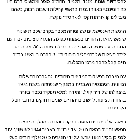
לחסידויות שונות. מנגד, תלמידי החת"ם סופר וממשיכי דרכו היו
כח דומיננטי באזור ועמדו בראשי קהילות וישבות רבות, כשהם
מובילים קו אורתודוקסי לא-חסידי נוקשה.
הרגשות האנטישמיים שפעמו זה מכבר בקרב שכבות שונות
שהאשימו את היהודים בנאמנות כפולה, הונגרית וצ'כית, גברו עם
הרוח הרעה שנשבה מגרמניה בתחילת שנות ה-30, וזה הביא
ליתר פעילות של "המפלגה היהודית" , שבחרה ב-1931 בד"ר
חיים קוגל כחבר מרכז המפלגה.
עם הגברת הפעילות המדינית היהודית ,גם גברה הפעילות
הציונית. הגימנסיה העברית במונקץ' שנפתחה בשנת 1924
בהנהלתו של ד"ר קוגל, עתידה למלא תפקיד נכבד ביותר
בהחדרת ציונות ליישובים יהודיים שונים ורחוקים ברחבי חבל
הקרפטים.
כמאה אלף יהודים התגוררו בקרפטו-רוס במהלך המחצית
הראשונה של המאה ה-20, עד גירושם באביב 1944 לאושוויץ. עוד
לפני כן בקיץ 1941 גורשו על ידי הונגריה כ-20 אלף יהודים בעלי