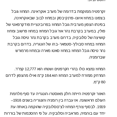
זקרפטיה ממוקמת בדרומה של מערב אוקראינה. המחוז גובל
בצפונו במחוז איוונו-פרנקיבסק ובמחוז לבוב שבאוקראינה,
בפינתו הצפון מערבית גובל המחוז בפרובינציית פודקרפאטי של
פולין, במערב בקרבת נהר אוּז' גובל המחוז במחוז פרשוב ומחוז
קושיצה של סלובקיה, בדרום מערב בקרבת נהר טיסה גובל
המחוז במחוז סבולץ'-סטמאר-ברג של הונגריה, בדרום בקרבת
נהר טיסה גובל המחוז במחוז סאטו מארה ובמחוז מרמורש
שברומניה.
המחוז נמצא כולו בהרי הקרפטים ושטחו הוא 12,777 קמ"ר.
המרחק ממזרח למערב המחוז הוא 184 ק"מ ואילו מהצפון לדרום
80 ק"מ.
האזור זקרפטיה הייתה חלק מאוסטרו-הונגריה עד סוף מלחמת
העולם הראשונה. אז עברה בין רומניה והונגריה בשנים 1918–
1919. לבסוף צורף המחוז לצ'כוסלובקיה שהוקמה באותה עת
יחד עם בוהמיה, מוראביה וסלובקיה. על פי ההסכמות של בוררות