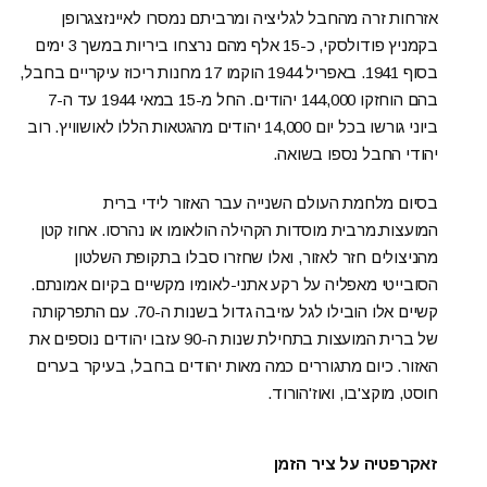
אזרחות זרה מהחבל לגליציה ומרביתם נמסרו לאיינזצגרופן
בקמניץ פודולסקי, כ-15 אלף מהם נרצחו ביריות במשך 3 ימים
בסוף 1941. באפריל 1944 הוקמו 17 מחנות ריכוז עיקריים בחבל,
בהם הוחזקו 144,000 יהודים. החל מ-15 במאי 1944 עד ה-7
ביוני גורשו בכל יום 14,000 יהודים מהגטאות הללו לאושוויץ. רוב
יהודי החבל נספו בשואה.
בסיום מלחמת העולם השנייה עבר האזור לידי ברית
המועצות.מרבית מוסדות הקהילה הולאומו או נהרסו. אחוז קטן
מהניצולים חזר לאזור, ואלו שחזרו סבלו בתקופת השלטון
הסובייטי מאפליה על רקע אתני-לאומיו מקשיים בקיום אמונתם.
קשיים אלו הובילו לגל עזיבה גדול בשנות ה-70. עם התפרקותה
של ברית המועצות בתחילת שנות ה-90 עזבו יהודים נוספים את
האזור. כיום מתגוררים כמה מאות יהודים בחבל, בעיקר בערים
חוסט, מוקצ'בו, ואוז'הורוד.
זאקרפטיה על ציר הזמן