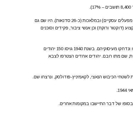
בין המפרנסים היהודים היו משפחות שהתפרנסו ממסחר (כ-60 מפעלים עסקיים) ובמלאכות (כ-26 סדנאות). היו שם גם
וע (דוקטור ורוקח) וכן אנשי ציבור, פקידים וסוכנים
עם כיבושה ההונגרי של סווליאבה במארס 1939, היהודים נרדפו ונדחקו מעיסוקיהם. בשנת 1940 גויסו 150 יהודים
ית, שם מתו רובם. יהודים אחדים הצטרפו לצבא
ך בסופו של דבר התיישבו במקומות אחרים.