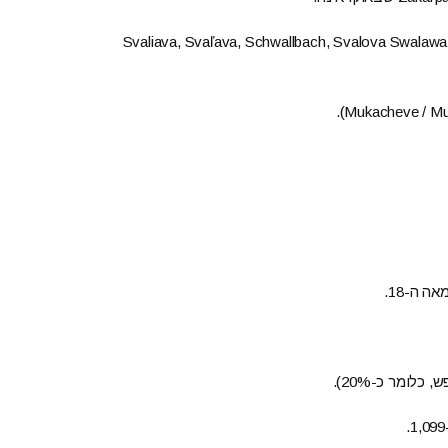
S הם: Svaliava, Svaľava, Schwallbach, Svalova Swalawa, Svalová, Swaljawa,
 ה-18.