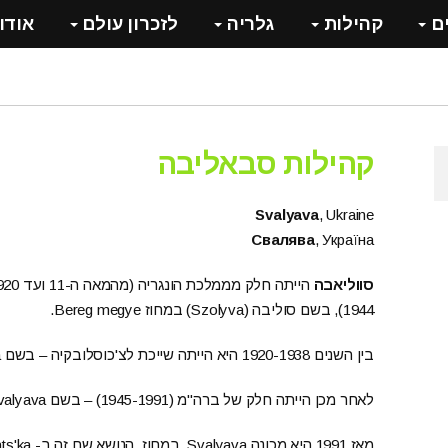
ם
קהילות
גלריה
לזכרון עולם
אודו
קהילות סבאליבה
Svalyava
, Ukraine
Cвалява
, Украïна
סווליאבה
1944), בשם סוליבה (Szolyva) במחוז Bereg megye.
בין השנים 1920-1938 היא הייתה שייכת לצ'כוסלובקיה – בשם Svalava בחבל פּוֹד-קרפטסקה-רוּס.[PKR]
לאחר מכן הייתה חלק של ברה"מ (1945-1991) – בשם Svalyava.
מאז 1991 היא מכונה Svalyava, במחוז, הנושא שם זה ב- Zakarpats'ka שבאוקראינה.