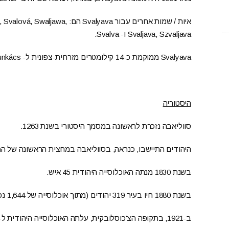
איות / שמות אחרים עבור valyava
Svaljava, Szvaljava ו- Svalva.
Svalyava ממוקמת כ-14 קילומטרים מזרחית-צפונית ל- Mukacheve / Munkács).
היסטוריה
סווליאבה נזכרת לראשונה במסמך היסטורי בשנת 1263.
היהודים התיישבו, כנראה, בסווליאבה במחצית הראשונה של המאה
בשנת 1830 מנתה האוכלוסייה היהודית 45 איש.
בשנת 1880 חיו בעיר 319 יהודים (מתוך אוכלוסייה של 1,644 נפש, כלומר כ-20%).
ב-1921, בתקופה הצ'כוסלובקית, עלתה האוכלוסייה היהודית ל-1,099.