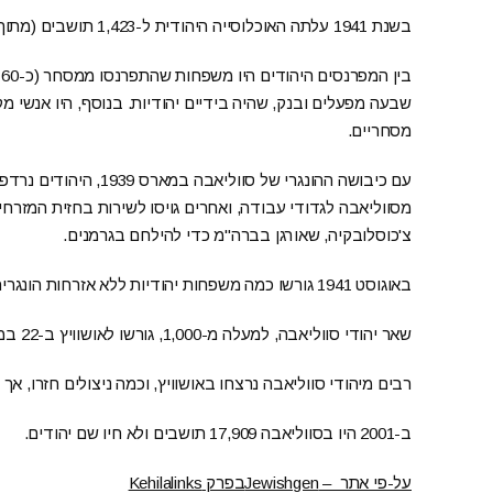
בשנת 1941 עלתה האוכלוסייה היהודית ל-1,423 תושבים (מתוך 8,400 תושבים – 17%).
שבעה מפעלים ובנק, שהיה בידיים יהודיות. בנוסף, היו אנשי מקצ
מסחריים.
מסווליאבה לגדודי עבודה, ואחרים גויסו לשירות בחזית המזרח
צ'כוסלובקיה, שאורגן בברה"מ כדי להילחם בגרמנים.
באוגוסט 1941 גורשו כמה משפחות יהודיות ללא אזרחות הונגרית לשטחי הכיבוש הנאצי, לקאמיניץ-פודולסק, ונרצחו שם.
שאר יהודי סווליאבה, למעלה מ-1,000, גורשו לאושוויץ ב-22 במאי 1944.
רבים מיהודי סווליאבה נרצחו באושוויץ, וכמה ניצולים חזרו, א
ב-2001 היו בסווליאבה 17,909 תושבים ולא חיו שם יהודים.
על-פי אתר – Jewishgenבפרק Kehilalinks