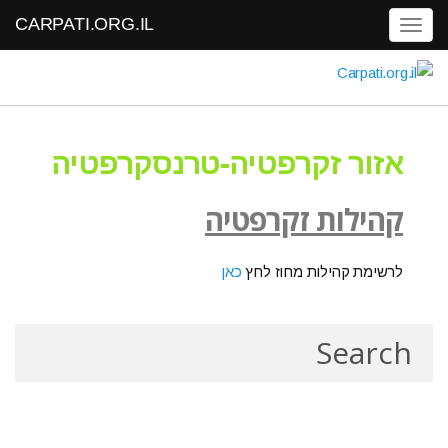
CARPATI.ORG.IL
T
o
g
g
l
e
אזור זקרפטיה-טרנסקרפטיה
n
a
קהילות
זקרפטיה
v
i
לרשימת קהילות מחוז לחץ
כאן
g
a
t
i
o
n